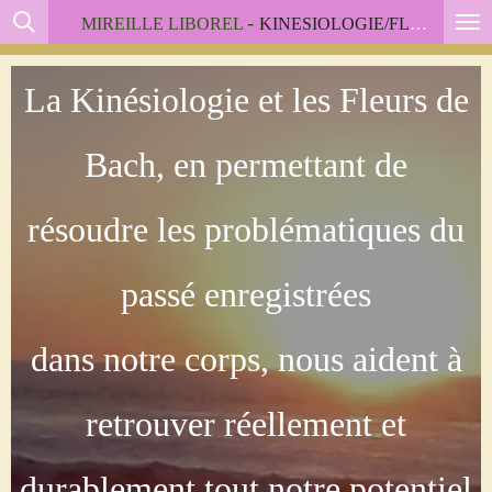
-
.....
MIREILLE LIBOREL
KINESIOLOGIE/FLEURS DE BACH
Passer
au
contenu
La Kinésiologie et les Fleurs de
principal
Bach,
en permettant de
résoudre
les problématiques du
passé enregistrées
dans notre corps, nous aident à
retrouver
réellement et
durablement
tout notre potentiel